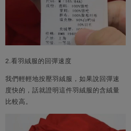
2.看羽絨服的回彈速度
我們輕輕地按壓羽絨服，如果說回彈速
度快的，話就證明這件羽絨服的含絨量
比較高。