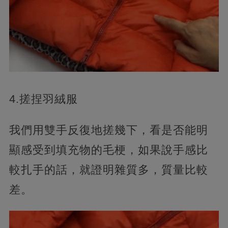
4.搓捏羽絨服
我們用雙手反復地搓幾下，看是否能明
顯感受到填充物的毛梗，如果說手感比
較扎手的話，就證明雜質多，質量比較
差。