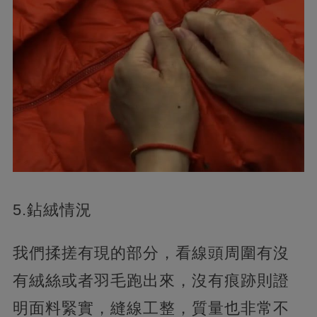
5.鉆絨情況
我們揉搓有現的部分，看線頭周圍有沒
有絨絲或者羽毛跑出來，沒有痕跡則證
明面料緊實，縫線工整，質量也非常不