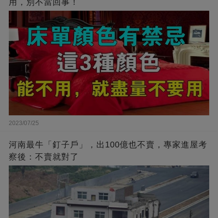
用，別不當回事！
2023/07/25
河南最牛「釘子戶」，出100億也不賣，專家進屋考
察後：不賣就對了