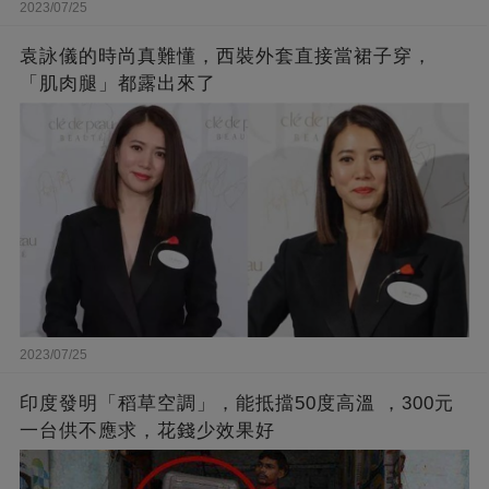
2023/07/25
袁詠儀的時尚真難懂，西裝外套直接當裙子穿，
「肌肉腿」都露出來了
2023/07/25
印度發明「稻草空調」，能抵擋50度高溫 ，300元
一台供不應求，花錢少效果好