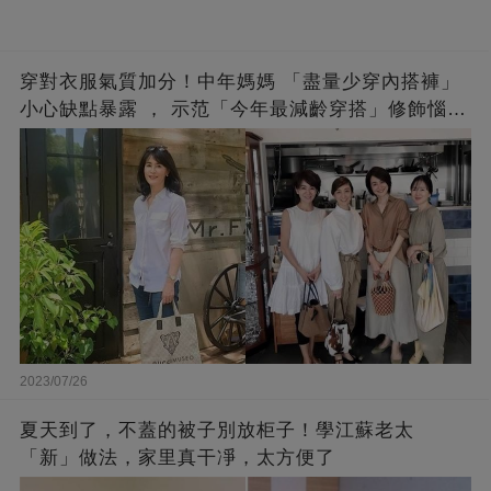
穿對衣服氣質加分！中年媽媽 「盡量少穿內搭褲」
小心缺點暴露 ， 示范「今年最減齡穿搭」修飾惱人
下半身
2023/07/26
夏天到了，不蓋的被子別放柜子！學江蘇老太
「新」做法，家里真干凈，太方便了