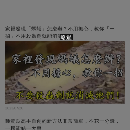
家裡發現「螞蟻」怎麼辦？不用擔心，教你「一
招」不用殺蟲劑就能消滅牠們
略過
2023/07/26
種黃瓜高手自創的新方法非常簡單，不花一分錢，
一棵能結一大串