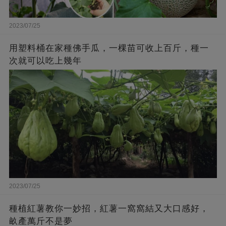
2023/07/25
用塑料桶在家種佛手瓜，一棵苗可收上百斤，種一
次就可以吃上幾年
2023/07/25
種植紅薯教你一妙招，紅薯一窩窩結又大口感好，
畝產萬斤不是夢