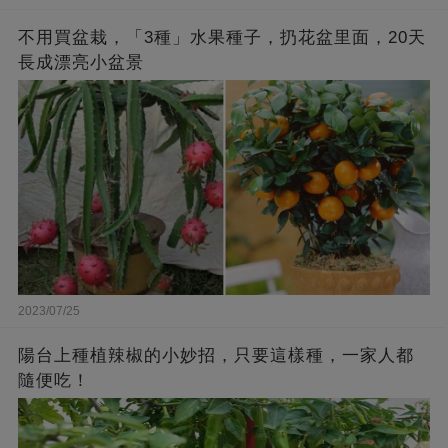
不用買盆栽，「3種」水果種子，扔花盆里面，20天
長成漂亮小盆景
2023/07/25
陽台上種植辣椒的小妙招，只要這樣種，一家人都
隨便吃！