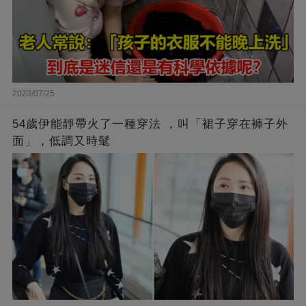
2023/07/25
54歲伊能靜帶火了一種穿法 ，叫「裙子穿在褲子外
面」，低調又時髦