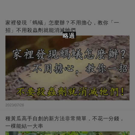
家裡發現「螞蟻」怎麼辦？不用擔心，教你「一
招」不用殺蟲劑就能消滅牠們
略過
2023/07/26
種黃瓜高手自創的新方法非常簡單，不花一分錢，
一棵能結一大串