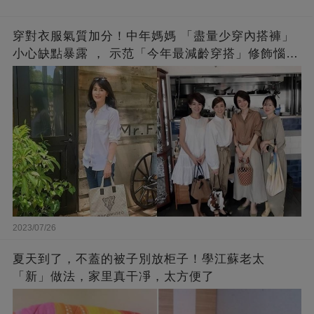
穿對衣服氣質加分！中年媽媽 「盡量少穿內搭褲」
小心缺點暴露 ， 示范「今年最減齡穿搭」修飾惱人
下半身
2023/07/26
夏天到了，不蓋的被子別放柜子！學江蘇老太
「新」做法，家里真干凈，太方便了