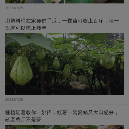
2023/07/25
用塑料桶在家種佛手瓜，一棵苗可收上百斤，種一
次就可以吃上幾年
2023/07/25
種植紅薯教你一妙招，紅薯一窩窩結又大口感好，
畝產萬斤不是夢