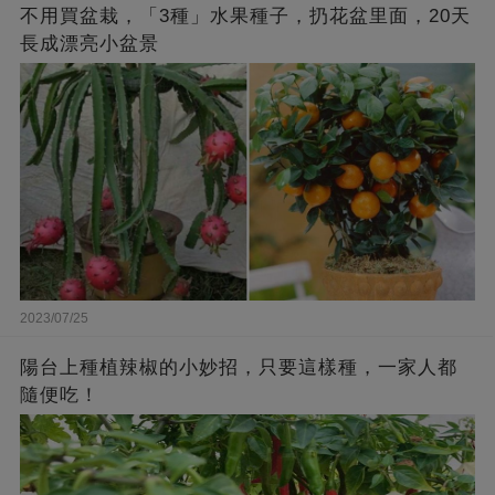
不用買盆栽，「3種」水果種子，扔花盆里面，20天
長成漂亮小盆景
2023/07/25
陽台上種植辣椒的小妙招，只要這樣種，一家人都
隨便吃！