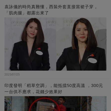
袁詠儀的時尚真難懂，西裝外套直接當裙子穿，
「肌肉腿」都露出來了
2023/07/25
印度發明「稻草空調」，能抵擋50度高溫 ，300元
一台供不應求，花錢少效果好