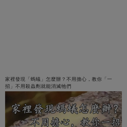
家裡發現「螞蟻」怎麼辦？不用擔心，教你「一
招」不用殺蟲劑就能消滅牠們