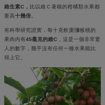
維生素C，
比以維Ｃ著稱的柑橘類水果都
要高
十幾倍
。
有科學研究證實，每十克軟棗獼猴桃的
果肉內有
45毫克的維C
，這是一個非常驚
人的數字，幾乎沒有任何一種水果能比
得上它。