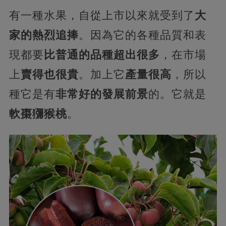
有一種水果，自從上市以來就受到了
大
家的熱烈追捧
。因為它的各種品質和表
現都要
比普通的品種超出很多
，在市場
上
賣得也很貴
。加上它
產量很高
，所以
種它是有
非常好的發展前景
的。它就是
軟棗獼猴桃
。