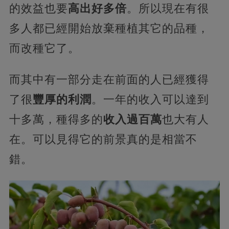
的效益也要
高出好多倍
。所以現在有很
多人都已經開始放棄種植其它的品種，
而改種它了。
而其中有一部分走在前面的人已經獲得
了很
豐厚的利潤
。一年的收入可以達到
十多萬，種得多的
收入過百萬
也大有人
在。可以見得它的前景真的是相當不
錯。