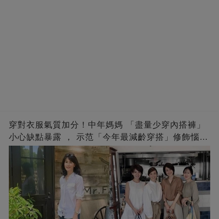
穿對衣服氣質加分！中年媽媽 「盡量少穿內搭褲」
小心缺點暴露 ， 示范「今年最減齡穿搭」修飾惱人
下半身