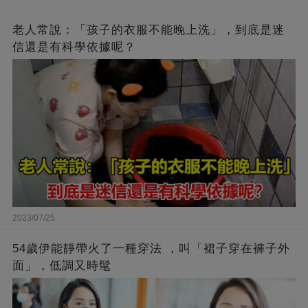
老人常說：「孩子的衣服不能晚上洗」，到底是迷
信還是有科學依據呢？
2023/07/25
54歲伊能靜帶火了一種穿法 ，叫「裙子穿在褲子外
面」，低調又時髦