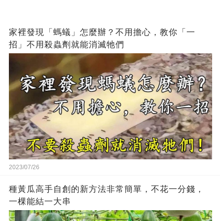
家裡發現「螞蟻」怎麼辦？不用擔心，教你「一
招」不用殺蟲劑就能消滅牠們
2023/07/26
種黃瓜高手自創的新方法非常簡單，不花一分錢，
一棵能結一大串