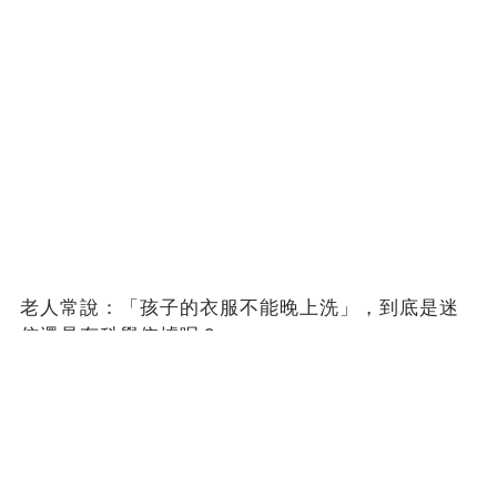
老人常說：「孩子的衣服不能晚上洗」，到底是迷
信還是有科學依據呢？