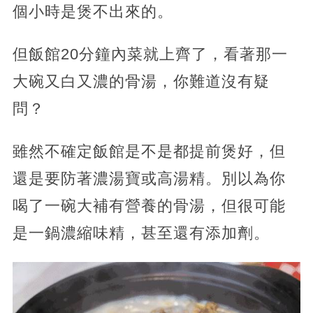
個小時是煲不出來的。
但飯館20分鐘內菜就上齊了，看著那一
大碗又白又濃的骨湯，你難道沒有疑
問？
雖然不確定飯館是不是都提前煲好，但
還是要防著濃湯寶或高湯精。別以為你
喝了一碗大補有營養的骨湯，但很可能
是一鍋濃縮味精，甚至還有添加劑。