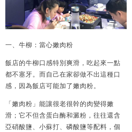
一、牛柳：當心嫩肉粉
飯店的牛柳口感特別爽滑，吃起來一點
都不塞牙。而自己在家卻做不出這種口
感，因為飯店可能加了嫩肉粉。
「嫩肉粉」能讓很老很幹的肉變得嫩
滑；它不但含蛋白酶和澱粉，往往還含
亞硝酸鹽、小蘇打、磷酸鹽等配料，個