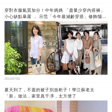
穿對衣服氣質加分！中年媽媽 「盡量少穿內搭褲」
小心缺點暴露 ， 示范「今年最減齡穿搭」修飾惱人
下半身
2023/07/26
夏天到了，不蓋的被子別放柜子！學江蘇老太
「新」做法，家里真干凈，太方便了