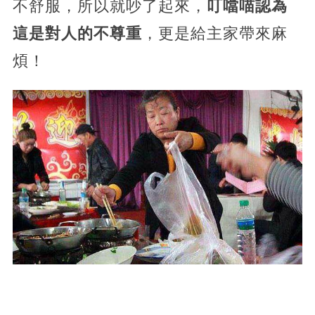
不舒服，所以就吵了起來，
叮噹喵認為
這是對人的不尊重
，更是給主家帶來麻
煩！