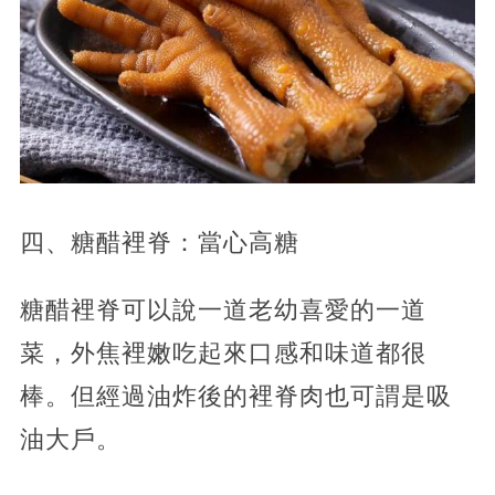
四、糖醋裡脊：當心高糖
糖醋裡脊可以說一道老幼喜愛的一道
菜，外焦裡嫩吃起來口感和味道都很
棒。但經過油炸後的裡脊肉也可謂是吸
油大戶。