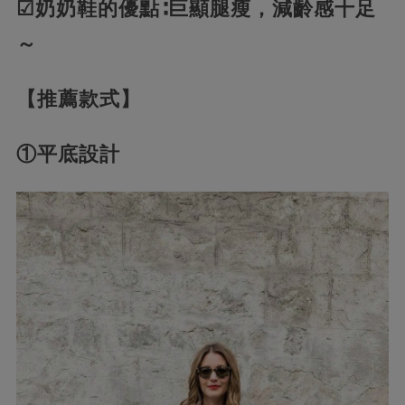
☑奶奶鞋的優點∶巨顯腿瘦，減齡感十足
～
【推薦款式】
①平底設計