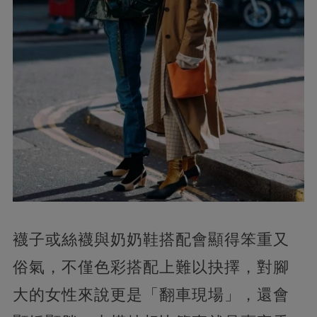
襪子或絲襪與奶奶鞋搭配會顯得笨重又
俗氣，不僅色彩搭配上難以抉擇，對腳
大的女性來說更是「翻車現場」，還會