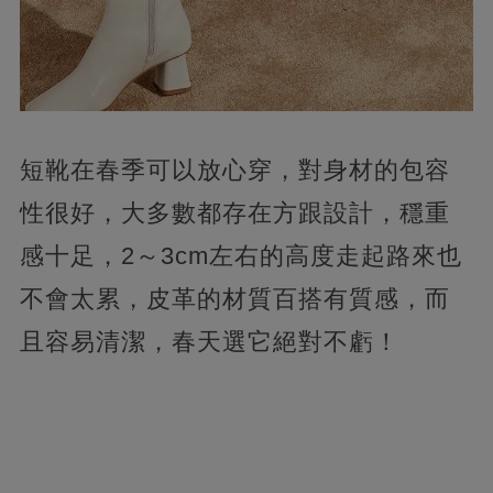
短靴在春季可以放心穿，對身材的包容
性很好，大多數都存在方跟設計，穩重
感十足，2～3cm左右的高度走起路來也
不會太累，皮革的材質百搭有質感，而
且容易清潔，春天選它絕對不虧！