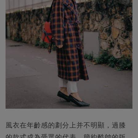
風衣在年齡感的劃分上并不明顯，過膝
的款式成為受眾的代表，簡約酷帥的版