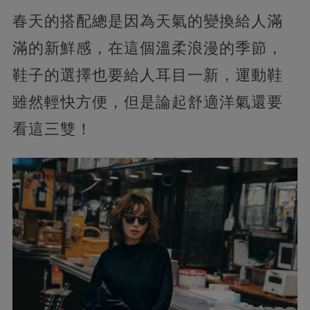
春天的搭配總是因為天氣的變換給人滿
滿的新鮮感，在這個溫柔浪漫的季節，
鞋子的選擇也要給人耳目一新，運動鞋
雖然輕快方便，但是論起舒適洋氣還要
看這三雙！