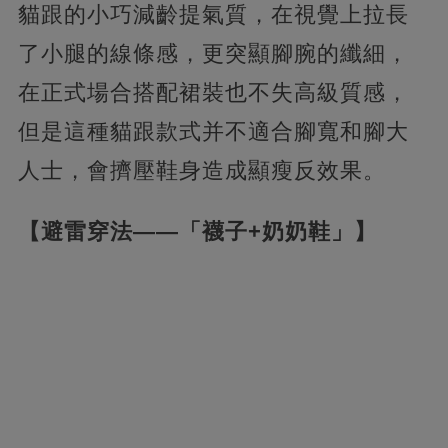
貓跟的小巧減齡提氣質，在視覺上拉長
了小腿的線條感，更突顯腳腕的纖細，
在正式場合搭配裙裝也不失高級質感，
但是這種貓跟款式并不適合腳寬和腳大
人士，會擠壓鞋身造成顯瘦反效果。
【避雷穿法——「襪子+奶奶鞋」】