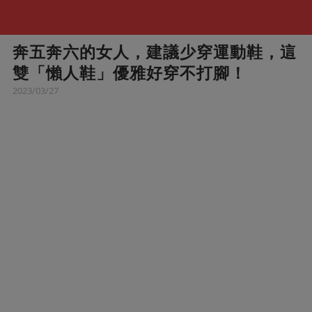
奔五奔六的女人，建議少穿運動鞋，這
雙「懶人鞋」優雅好穿不打腳！
2023/03/27