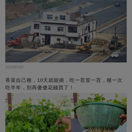
2023/07/25
香菜自己種，10天就能摘，吃一茬冒一茬，種一次
吃半年，別再傻傻花錢買了！