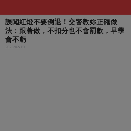
誤闖紅燈不要倒退！交警教妳正確做
法：跟著做，不扣分也不會罰款，早學
會不虧
2023/02/10