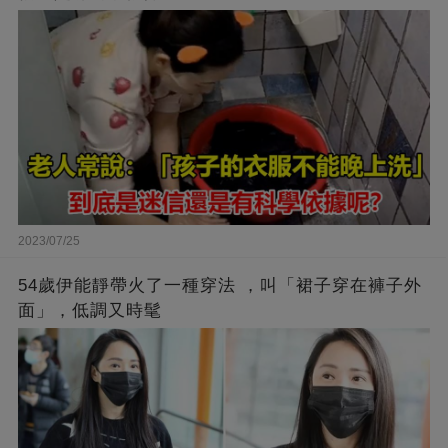
2023/07/25
54歲伊能靜帶火了一種穿法 ，叫「裙子穿在褲子外
面」，低調又時髦