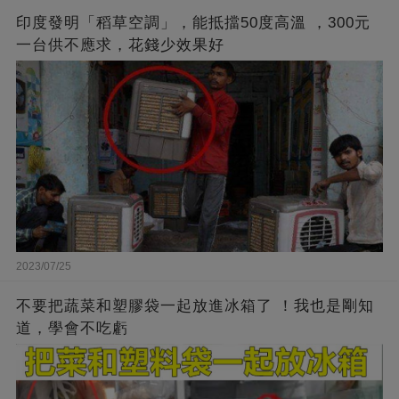
印度發明「稻草空調」，能抵擋50度高溫 ，300元
一台供不應求，花錢少效果好
2023/07/25
不要把蔬菜和塑膠袋一起放進冰箱了 ！我也是剛知
道，學會不吃虧