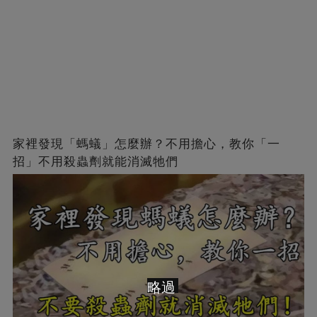
家裡發現「螞蟻」怎麼辦？不用擔心，教你「一
招」不用殺蟲劑就能消滅牠們
略過