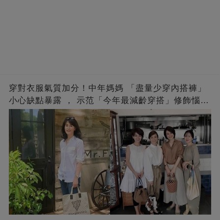
穿對衣服氣質加分！中年媽媽 「盡量少穿內搭褲」
小心缺點暴露 ， 示范「今年最減齡穿搭」修飾惱人
下半身