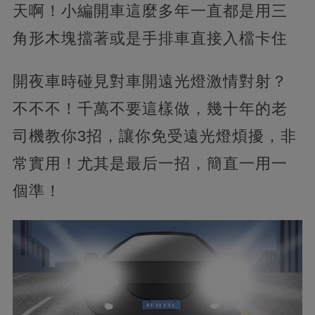
天啊！小編開車這麼多年一直都是用三
角形木塊擋著或是手排車直接入檔卡住
開夜車時碰見對車開遠光燈激情對射？
不不不！千萬不要這樣做，幾十年的老
司機教你3招，讓你免受遠光燈煩擾，非
常實用！尤其是最后一招，簡直一用一
個準！