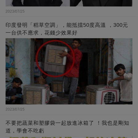
2023/07/25
印度發明「稻草空調」，能抵擋50度高溫 ，300元
一台供不應求，花錢少效果好
2023/07/25
不要把蔬菜和塑膠袋一起放進冰箱了 ！我也是剛知
道，學會不吃虧