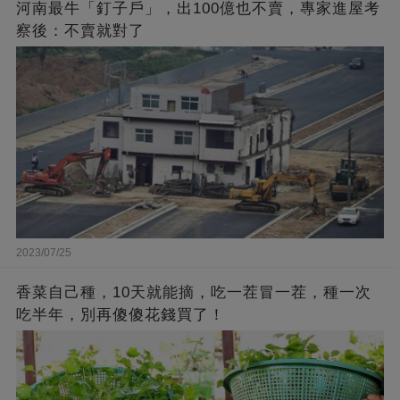
河南最牛「釘子戶」，出100億也不賣，專家進屋考
察後：不賣就對了
2023/07/25
香菜自己種，10天就能摘，吃一茬冒一茬，種一次
吃半年，別再傻傻花錢買了！