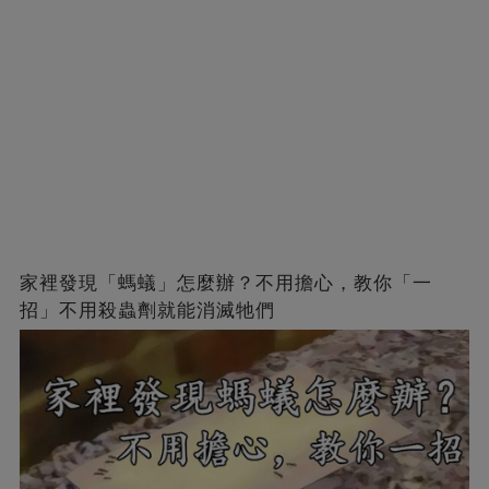
家裡發現「螞蟻」怎麼辦？不用擔心，教你「一
招」不用殺蟲劑就能消滅牠們