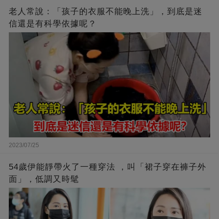
老人常說：「孩子的衣服不能晚上洗」，到底是迷
信還是有科學依據呢？
2023/07/25
54歲伊能靜帶火了一種穿法 ，叫「裙子穿在褲子外
面」，低調又時髦