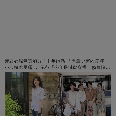
穿對衣服氣質加分！中年媽媽 「盡量少穿內搭褲」
小心缺點暴露 ， 示范「今年最減齡穿搭」修飾惱人
下半身