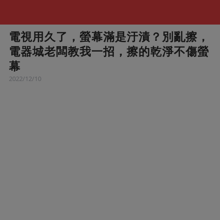
電視用久了，螢幕滿是汙漬？別亂擦，
電器城老闆教我一招，擦的乾淨不傷螢
幕
2022/12/10