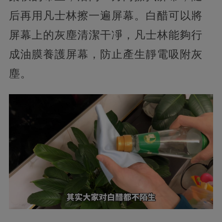
后再用凡士林擦一遍屏幕。白醋可以將
屏幕上的灰塵清潔干凈，凡士林能夠行
成油膜養護屏幕，防止產生靜電吸附灰
塵。