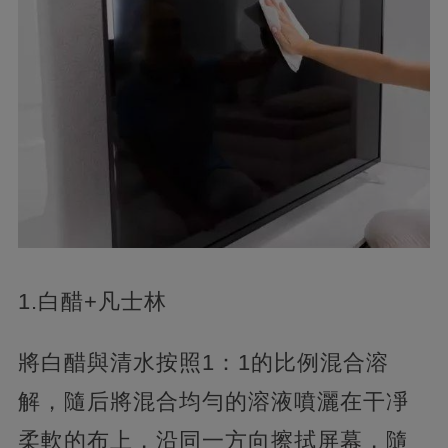
1.白醋+凡士林
將白醋與清水按照1：1的比例混合溶
解，
隨后將混合均勻的溶液噴灑在干凈
柔軟的布上，沿同一方向擦拭屏幕，隨