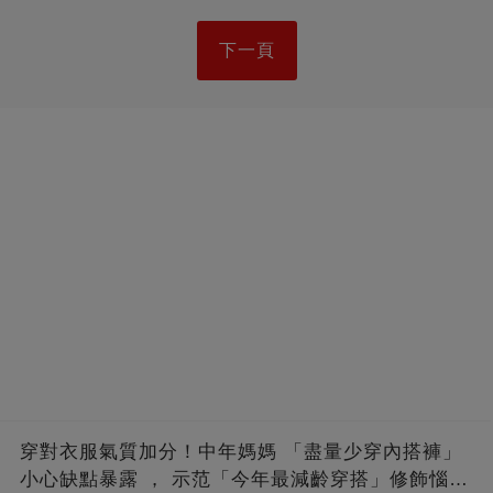
下一頁
穿對衣服氣質加分！中年媽媽 「盡量少穿內搭褲」
小心缺點暴露 ， 示范「今年最減齡穿搭」修飾惱人