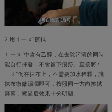
2.用ㄐㄧㄡˇ擦拭
ㄐㄧㄡˇ中含有乙醇，在去除污漬的同時
能自行揮發，不會留下痕跡。直接將ㄐ
ㄧㄡˇ倒在抹布上，不需要加水稀釋，讓
抹布微微濕潤即可，按照同一方向擦拭
屏幕，擦過后效果十分明顯。