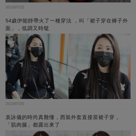
2023/07/25
54歲伊能靜帶火了一種穿法 ，叫「裙子穿在褲子外
面」，低調又時髦
2023/07/25
袁詠儀的時尚真難懂，西裝外套直接當裙子穿，
「肌肉腿」都露出來了