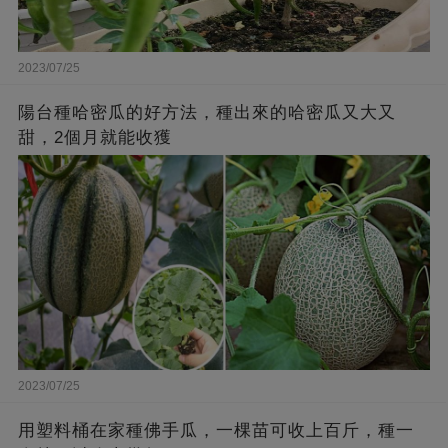
2023/07/25
陽台種哈密瓜的好方法，種出來的哈密瓜又大又
甜，2個月就能收獲
2023/07/25
用塑料桶在家種佛手瓜，一棵苗可收上百斤，種一