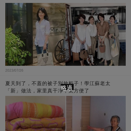
下半身
2023/07/26
夏天到了，不蓋的被子別放柜子！學江蘇老太
略過
「新」做法，家里真干凈，太方便了