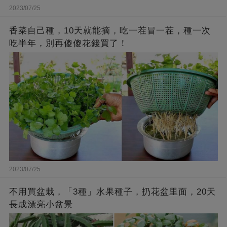
2023/07/25
香菜自己種，10天就能摘，吃一茬冒一茬，種一次
吃半年，別再傻傻花錢買了！
2023/07/25
不用買盆栽，「3種」水果種子，扔花盆里面，20天
長成漂亮小盆景