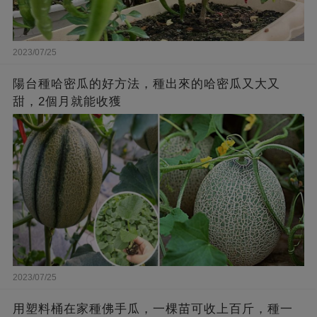
2023/07/25
陽台種哈密瓜的好方法，種出來的哈密瓜又大又
甜，2個月就能收獲
2023/07/25
用塑料桶在家種佛手瓜，一棵苗可收上百斤，種一