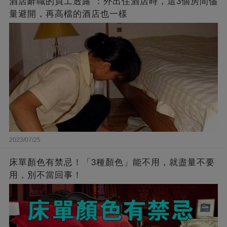
酒店辭職的員工透露 ：外出住酒店時，這3個房間儘
量避開，再高檔的酒店也一樣
2023/07/25
床單顏色有禁忌！「3種顏色」能不用，就盡量不要
用，別不當回事！