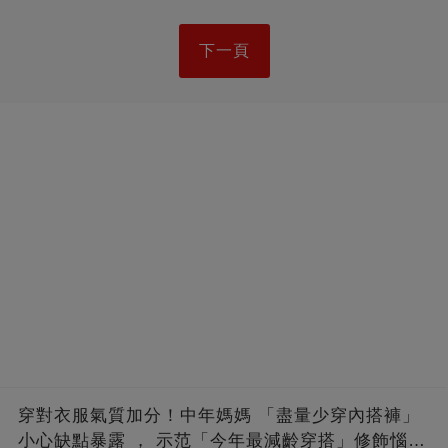
下一頁
穿對衣服氣質加分！中年媽媽 「盡量少穿內搭褲」
小心缺點暴露 ， 示范「今年最減齡穿搭」修飾惱人