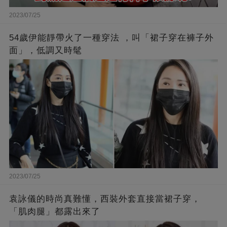
2023/07/25
54歲伊能靜帶火了一種穿法 ，叫「裙子穿在褲子外
面」，低調又時髦
2023/07/25
袁詠儀的時尚真難懂，西裝外套直接當裙子穿，
「肌肉腿」都露出來了