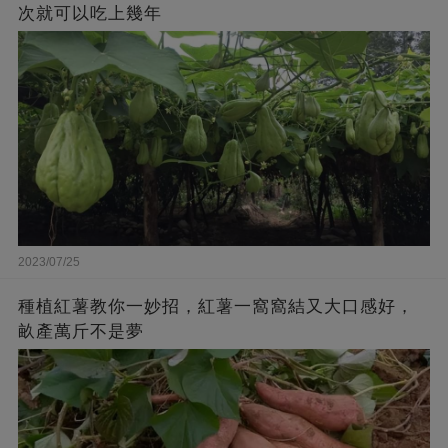
次就可以吃上幾年
2023/07/25
種植紅薯教你一妙招，紅薯一窩窩結又大口感好，
畝產萬斤不是夢