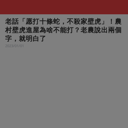
老話「愿打十條蛇，不殺家壁虎」！農
村壁虎進屋為啥不能打？老農說出兩個
字，就明白了
2023/01/01