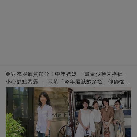
穿對衣服氣質加分！中年媽媽 「盡量少穿內搭褲」
小心缺點暴露 ， 示范「今年最減齡穿搭」修飾惱人
下半身