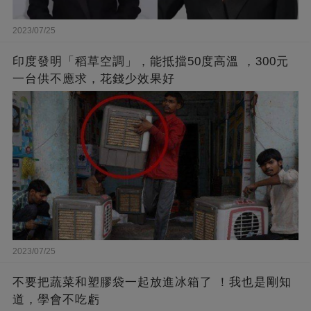
2023/07/25
印度發明「稻草空調」，能抵擋50度高溫 ，300元
一台供不應求，花錢少效果好
2023/07/25
不要把蔬菜和塑膠袋一起放進冰箱了 ！我也是剛知
道，學會不吃虧