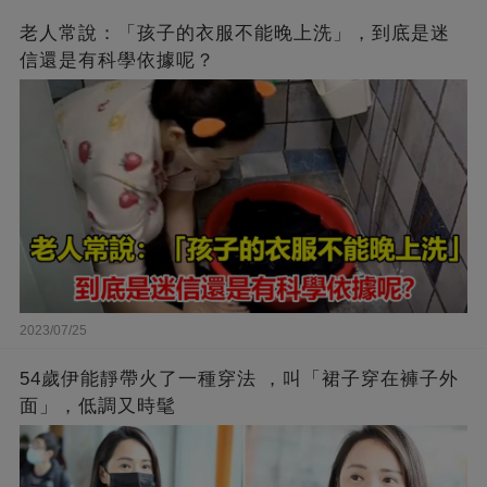
老人常說：「孩子的衣服不能晚上洗」，到底是迷
信還是有科學依據呢？
2023/07/25
54歲伊能靜帶火了一種穿法 ，叫「裙子穿在褲子外
面」，低調又時髦