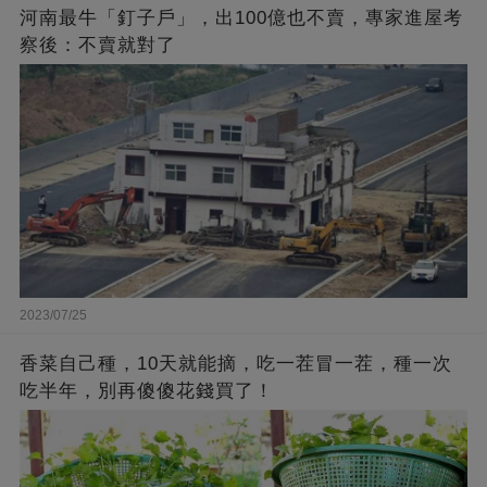
河南最牛「釘子戶」，出100億也不賣，專家進屋考
察後：不賣就對了
2023/07/25
香菜自己種，10天就能摘，吃一茬冒一茬，種一次
吃半年，別再傻傻花錢買了！