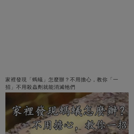
家裡發現「螞蟻」怎麼辦？不用擔心，教你「一
招」不用殺蟲劑就能消滅牠們