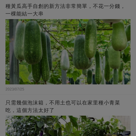
種黃瓜高手自創的新方法非常簡單，不花一分錢，
一棵能結一大串
2023/07/25
只需幾個泡沫箱，不用土也可以在家里種小青菜
吃，這個方法太好了