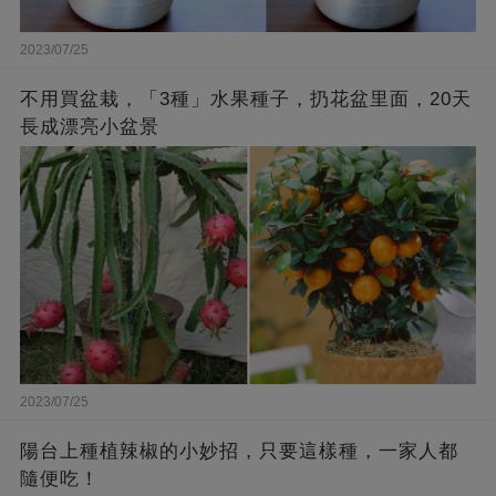
2023/07/25
不用買盆栽，「3種」水果種子，扔花盆里面，20天
長成漂亮小盆景
2023/07/25
陽台上種植辣椒的小妙招，只要這樣種，一家人都
隨便吃！