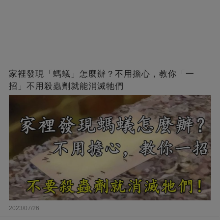
家裡發現「螞蟻」怎麼辦？不用擔心，教你「一
招」不用殺蟲劑就能消滅牠們
2023/07/26