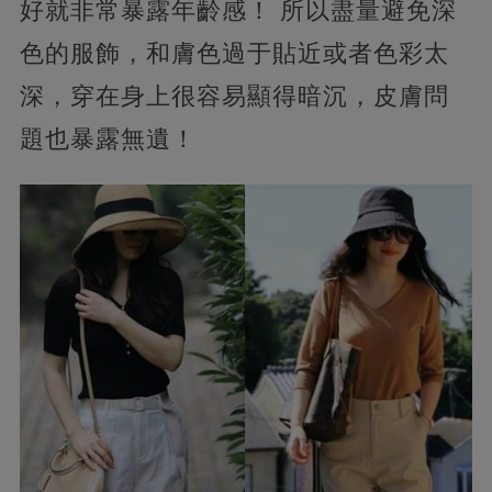
好就非常暴露年齡感！ 所以盡量避免深
色的服飾，和膚色過于貼近或者色彩太
深，穿在身上很容易顯得暗沉，皮膚問
題也暴露無遺！