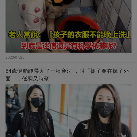
2023/07/25
54歲伊能靜帶火了一種穿法 ，叫「裙子穿在褲子外
面」，低調又時髦