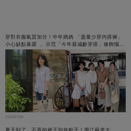
穿對衣服氣質加分！中年媽媽 「盡量少穿內搭褲」
小心缺點暴露 ， 示范「今年最減齡穿搭」修飾惱人
下半身
2023/07/26
夏天到了，不蓋的被子別放柜子！學江蘇老太