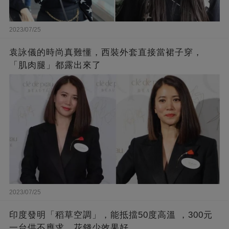
2023/07/25
袁詠儀的時尚真難懂，西裝外套直接當裙子穿，
「肌肉腿」都露出來了
2023/07/25
印度發明「稻草空調」，能抵擋50度高溫 ，300元
一台供不應求，花錢少效果好