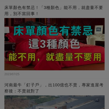
床單顏色有禁忌！「3種顏色」能不用，就盡量不要
用，別不當回事！
2023/07/25
河南最牛「釘子戶」，出100億也不賣，專家進屋考
察後：不賣就對了