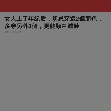
女人上了年紀后，切忌穿這2個顏色，
多穿另外3個，更能顯白減齡
2022/11/23