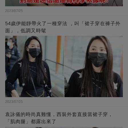
2023/07/25
54歲伊能靜帶火了一種穿法 ，叫「裙子穿在褲子外
面」，低調又時髦
2023/07/25
袁詠儀的時尚真難懂，西裝外套直接當裙子穿，
「肌肉腿」都露出來了