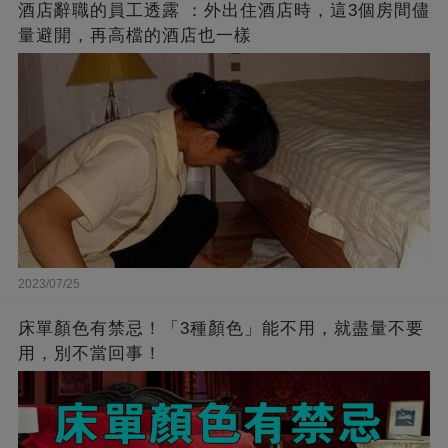
酒店辭職的員工透露 ：外出住酒店時，這3個房間儘
量避開，再高檔的酒店也一樣
2023/07/25
床單顏色有禁忌！「3種顏色」能不用，就盡量不要
用，別不當回事！