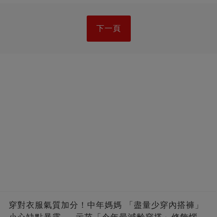
下一頁
穿對衣服氣質加分！中年媽媽 「盡量少穿內搭褲」