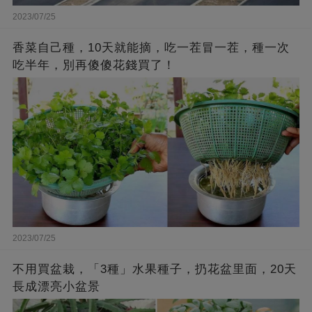
2023/07/25
香菜自己種，10天就能摘，吃一茬冒一茬，種一次
吃半年，別再傻傻花錢買了！
2023/07/25
不用買盆栽，「3種」水果種子，扔花盆里面，20天
長成漂亮小盆景