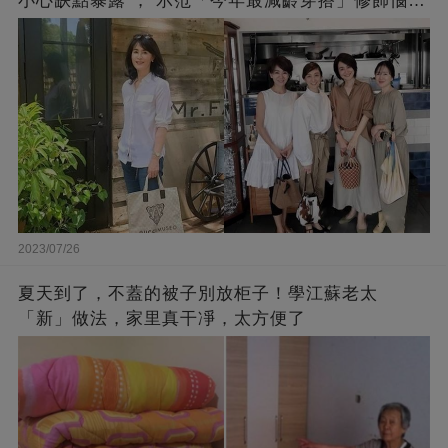
小心缺點暴露 ， 示范「今年最減齡穿搭」修飾惱人
下半身
2023/07/26
夏天到了，不蓋的被子別放柜子！學江蘇老太
「新」做法，家里真干凈，太方便了