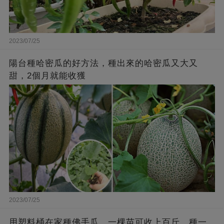
2023/07/25
陽台種哈密瓜的好方法，種出來的哈密瓜又大又
甜，2個月就能收獲
2023/07/25
用塑料桶在家種佛手瓜，一棵苗可收上百斤，種一