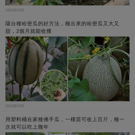
2023/07/25
陽台種哈密瓜的好方法，種出來的哈密瓜又大又
甜，2個月就能收獲
2023/07/25
用塑料桶在家種佛手瓜，一棵苗可收上百斤，種一
次就可以吃上幾年