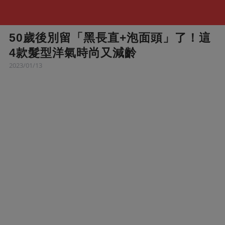
50歲後別留「黑長直+泡面頭」了！這
4款髮型洋氣時尚又減齡
2023/01/13