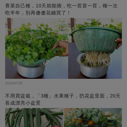
香菜自己種，10天就能摘，吃一茬冒一茬，種一次
吃半年，別再傻傻花錢買了！
2023/07/25
不用買盆栽，「3種」水果種子，扔花盆里面，20天
長成漂亮小盆景