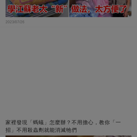
2023/07/26
家裡發現「螞蟻」怎麼辦？不用擔心，教你「一
招」不用殺蟲劑就能消滅牠們