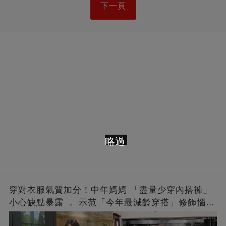
下一頁
略過
穿對衣服氣質加分！中年媽媽 「盡量少穿內搭褲」
小心缺點暴露 ， 示范「今年最減齡穿搭」修飾惱人
下半身