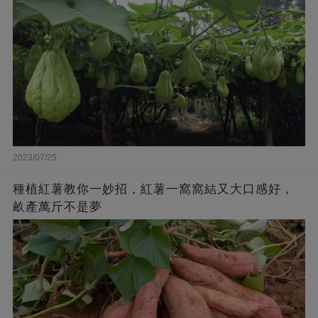
2023/07/25
種植紅薯教你一妙招，紅薯一窩窩結又大口感好，
畝產萬斤不是夢