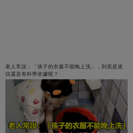
老人常說：「孩子的衣服不能晚上洗」，到底是迷
信還是有科學依據呢？