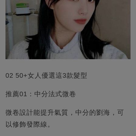
02 50+女人優選這3款髮型
推薦01：中分法式微卷
微卷設計能提升氣質，中分的劉海，可
以修飾發際線。