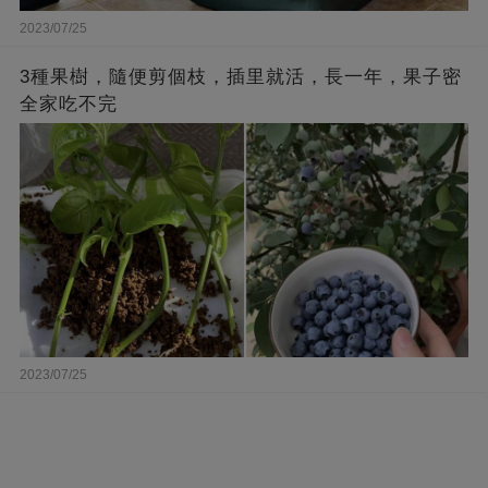
2023/07/25
3種果樹，隨便剪個枝，插里就活，長一年，果子密
全家吃不完
2023/07/25