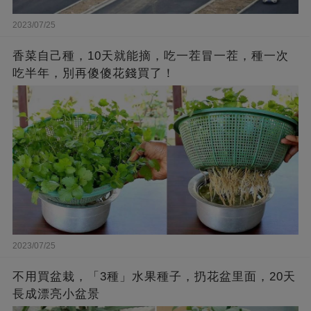
2023/07/25
香菜自己種，10天就能摘，吃一茬冒一茬，種一次
吃半年，別再傻傻花錢買了！
2023/07/25
不用買盆栽，「3種」水果種子，扔花盆里面，20天
長成漂亮小盆景