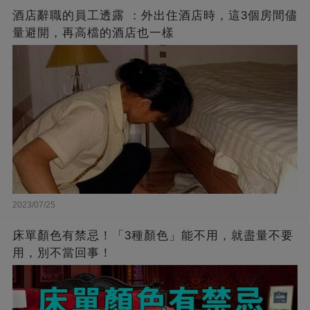
酒店辭職的員工透露 ：外出住酒店時，這3個房間儘
量避開，再高檔的酒店也一樣
2023/07/25
床單顏色有禁忌！「3種顏色」能不用，就盡量不要
用，別不當回事！