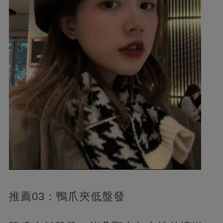
推薦03：鴨爪夾低盤發