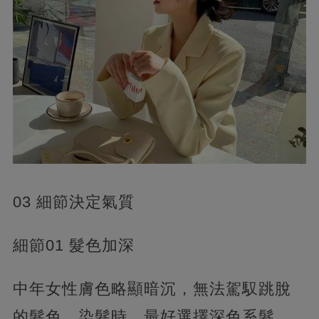
03 細節決定氣質
細節01 髮色加深
中年女性膚色略顯暗沉，無法駕馭跳脫
的髮色。染髮時，最好選擇深色系髮