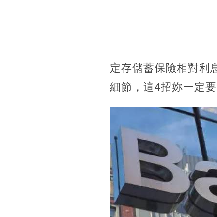
定存儲蓄保險相對利
細節，這4招妳一定