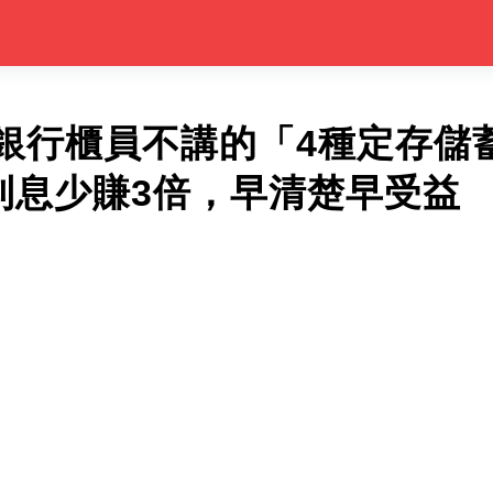
銀行櫃員不講的「4種定存儲
，利息少賺3倍，早清楚早受益