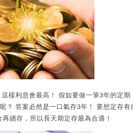
！這樣利息會最高！ 假如要做一筆3年的定
呢？ 答案必然是一口氣存3年！ 要想定存
金再續存，所以長天期定存最為合適！