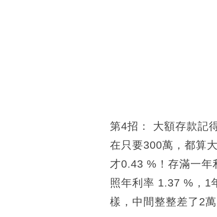
第4招： 大額存款記
在只要300萬，都算
才0.43 %！存滿一
照年利率 1.37 %
樣，中間整整差了2萬8