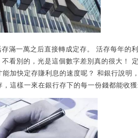
活存滿一萬之后直接轉成定存。 活存每年的利率
%，不看別的，光是這個數字差別真的很大！ 
才能加快定存賺利息的速度呢？ 和銀行說明
存，這樣一來在銀行存下的每一份錢都能收