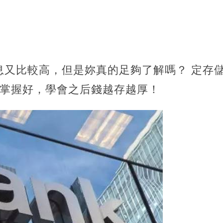
息又比較高，但是妳真的足夠了解嗎？ 定存
要掌握好，學會之后錢越存越厚！