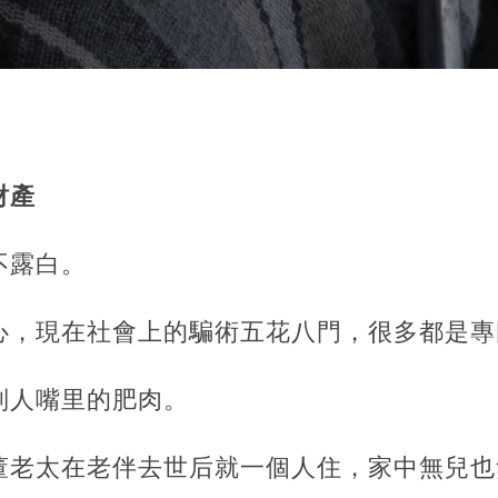
財產
不露白。
心，
現在社會上的騙術五花八門，很多都是專
別人嘴里的肥肉。
董老太在老伴去世后就一個人住，家中無兒也