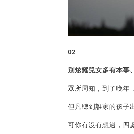
02
別炫耀兒女多有本事
眾所周知，到了晚年
但凡聽到誰家的孩子
可你有沒有想過，四