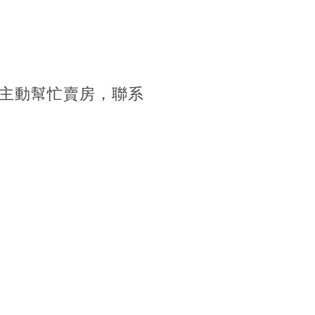
主動幫忙賣房，聯系