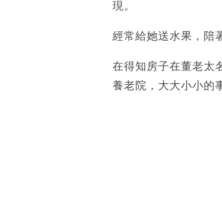
現。
經常給她送水果，陪
在得知房子在董老太
養老院，大大小小的