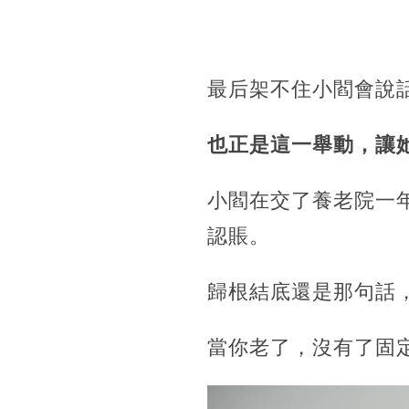
最后架不住小閻會說
也正是這一舉動，讓
小閻在交了養老院一
認賬。
歸根結底還是那句話
當你老了，沒有了固