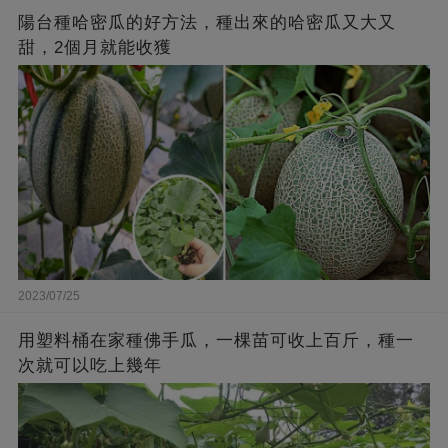
陽台種哈密瓜的好方法，種出來的哈密瓜又大又
甜，2個月就能收獲
2023/07/25
用塑料桶在家種佛手瓜，一棵苗可收上百斤，種一
次就可以吃上幾年