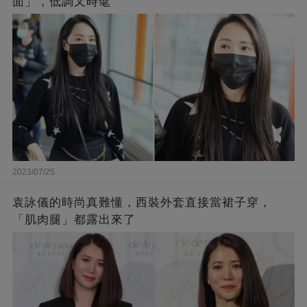
面」，低調又時髦
2023/07/25
袁詠儀的時尚真難懂，西裝外套直接當裙子穿，
「肌肉腿」都露出來了