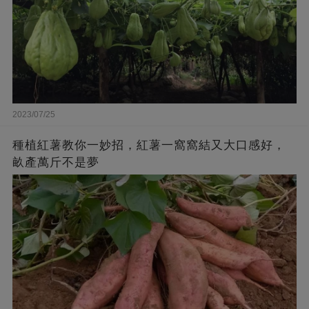
2023/07/25
種植紅薯教你一妙招，紅薯一窩窩結又大口感好，
畝產萬斤不是夢