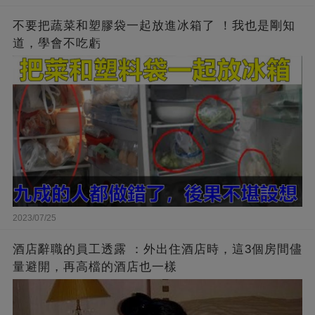
不要把蔬菜和塑膠袋一起放進冰箱了 ！我也是剛知
道，學會不吃虧
2023/07/25
酒店辭職的員工透露 ：外出住酒店時，這3個房間儘
量避開，再高檔的酒店也一樣