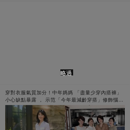
略過
穿對衣服氣質加分！中年媽媽 「盡量少穿內搭褲」
小心缺點暴露 ， 示范「今年最減齡穿搭」修飾惱人
下半身