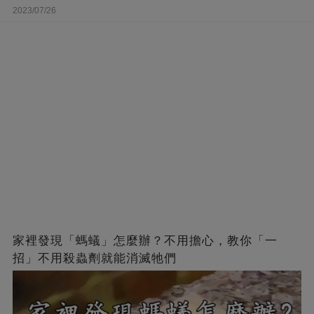
2023/07/26
家裡發現「螞蟻」怎麼辦？不用擔心，教你「一
招」不用殺蟲劑就能消滅牠們