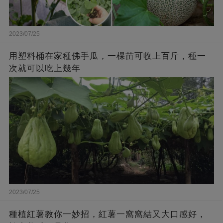
2023/07/25
用塑料桶在家種佛手瓜，一棵苗可收上百斤，種一
次就可以吃上幾年
2023/07/25
種植紅薯教你一妙招，紅薯一窩窩結又大口感好，