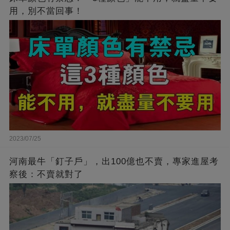
用，別不當回事！
2023/07/25
河南最牛「釘子戶」，出100億也不賣，專家進屋考
察後：不賣就對了