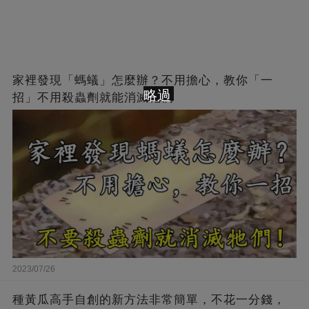
家裡發現「螞蟻」怎麼辦？不用擔心，教你「一
略過
招」不用殺蟲劑就能消滅牠們
2023/07/26
種黃瓜高手自創的新方法非常簡單，不花一分錢，