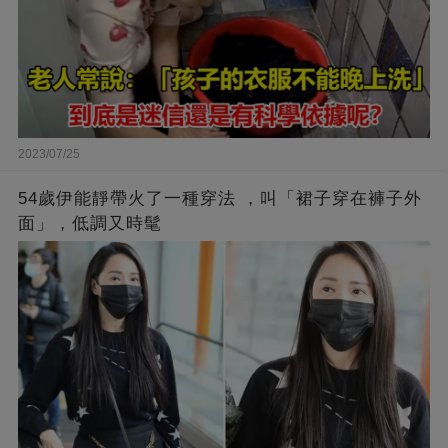
2023/07/25
54歲伊能靜帶火了一種穿法 ，叫「裙子穿在褲子外
面」，低調又時髦