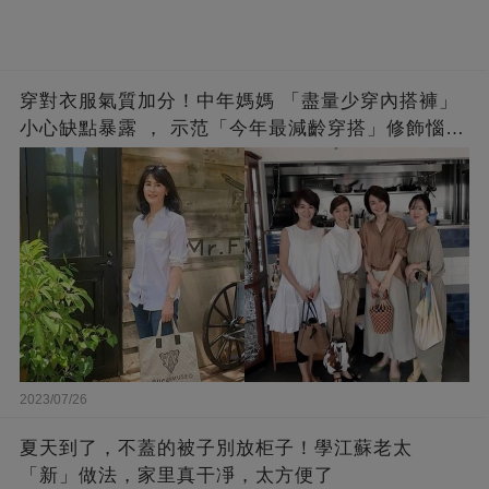
穿對衣服氣質加分！中年媽媽 「盡量少穿內搭褲」
小心缺點暴露 ， 示范「今年最減齡穿搭」修飾惱人
下半身
2023/07/26
夏天到了，不蓋的被子別放柜子！學江蘇老太
「新」做法，家里真干凈，太方便了