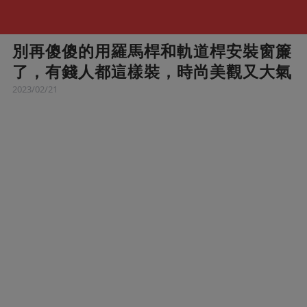
別再傻傻的用羅馬桿和軌道桿安裝窗簾
了，有錢人都這樣裝，時尚美觀又大氣
2023/02/21