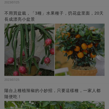
2023/07/25
不用買盆栽，「3種」水果種子，扔花盆里面，20天
長成漂亮小盆景
2023/07/25
陽台上種植辣椒的小妙招，只要這樣種，一家人都
隨便吃！