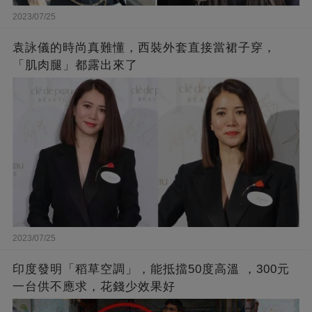
2023/07/25
袁詠儀的時尚真難懂，西裝外套直接當裙子穿，
「肌肉腿」都露出來了
2023/07/25
印度發明「稻草空調」，能抵擋50度高溫 ，300元
一台供不應求，花錢少效果好