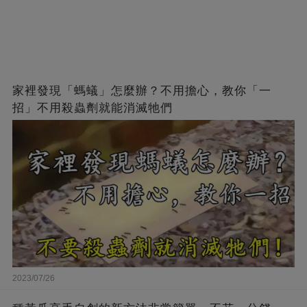
家裡發現「螞蟻」怎麼辦？不用擔心，教你「一
招」不用殺蟲劑就能消滅牠們
2023/07/26