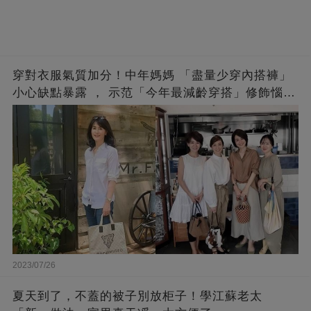
穿對衣服氣質加分！中年媽媽 「盡量少穿內搭褲」
小心缺點暴露 ， 示范「今年最減齡穿搭」修飾惱人
下半身
2023/07/26
夏天到了，不蓋的被子別放柜子！學江蘇老太