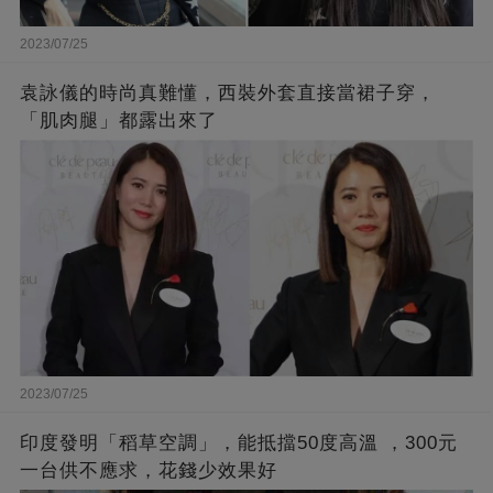
2023/07/25
袁詠儀的時尚真難懂，西裝外套直接當裙子穿，
「肌肉腿」都露出來了
2023/07/25
印度發明「稻草空調」，能抵擋50度高溫 ，300元
一台供不應求，花錢少效果好