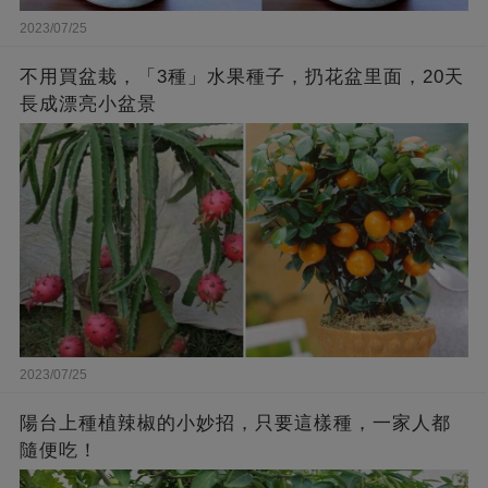
2023/07/25
不用買盆栽，「3種」水果種子，扔花盆里面，20天
長成漂亮小盆景
2023/07/25
陽台上種植辣椒的小妙招，只要這樣種，一家人都
隨便吃！