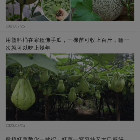
2023/07/25
用塑料桶在家種佛手瓜，一棵苗可收上百斤，種一
次就可以吃上幾年
2023/07/25
種植紅薯教你一妙招，紅薯一窩窩結又大口感好，