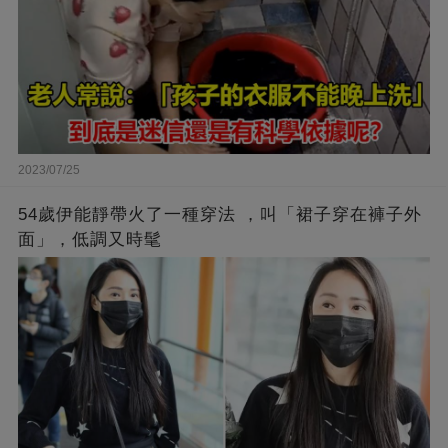
2023/07/25
54歲伊能靜帶火了一種穿法 ，叫「裙子穿在褲子外
面」，低調又時髦