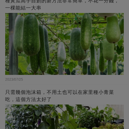
種黃瓜高手自創的新方法非常簡單，不花一分錢，
一棵能結一大串
2023/07/25
只需幾個泡沫箱，不用土也可以在家里種小青菜
吃，這個方法太好了