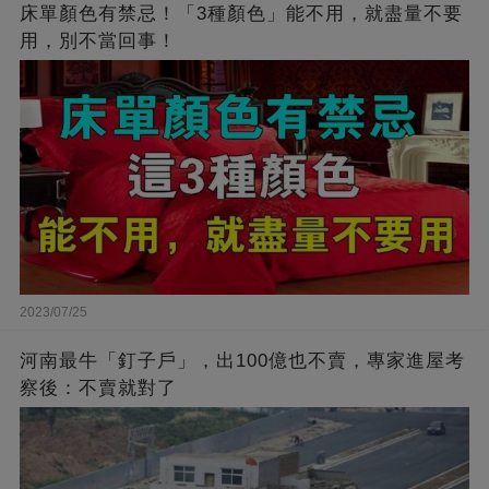
床單顏色有禁忌！「3種顏色」能不用，就盡量不要
用，別不當回事！
2023/07/25
河南最牛「釘子戶」，出100億也不賣，專家進屋考
察後：不賣就對了