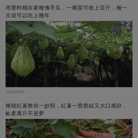
用塑料桶在家種佛手瓜，一棵苗可收上百斤，種一
次就可以吃上幾年
2023/07/25
種植紅薯教你一妙招，紅薯一窩窩結又大口感好，
畝產萬斤不是夢