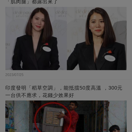
「肌肉腿」都露出來了
2023/07/25
印度發明「稻草空調」，能抵擋50度高溫 ，300元
一台供不應求，花錢少效果好