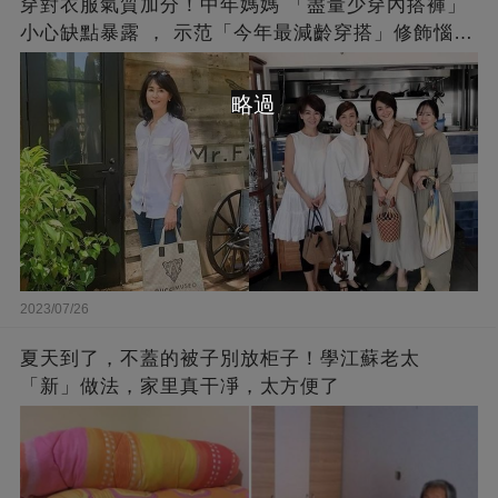
穿對衣服氣質加分！中年媽媽 「盡量少穿內搭褲」
小心缺點暴露 ， 示范「今年最減齡穿搭」修飾惱人
下半身
略過
2023/07/26
夏天到了，不蓋的被子別放柜子！學江蘇老太
「新」做法，家里真干凈，太方便了