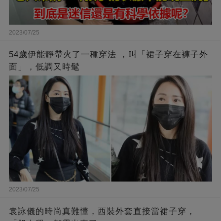
2023/07/25
54歲伊能靜帶火了一種穿法 ，叫「裙子穿在褲子外
面」，低調又時髦
2023/07/25
袁詠儀的時尚真難懂，西裝外套直接當裙子穿，