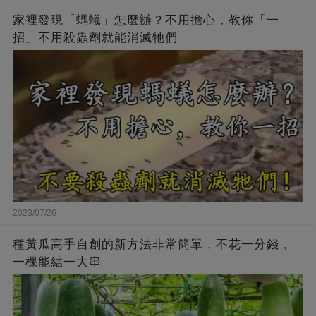
家裡發現「螞蟻」怎麼辦？不用擔心，教你「一
招」不用殺蟲劑就能消滅牠們
2023/07/26
種黃瓜高手自創的新方法非常簡單，不花一分錢，
一棵能結一大串