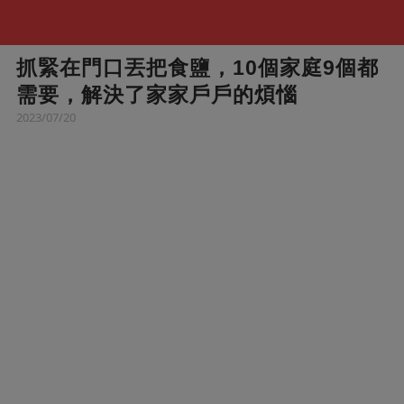
抓緊在門口丟把食鹽，10個家庭9個都
需要，解決了家家戶戶的煩惱
2023/07/20