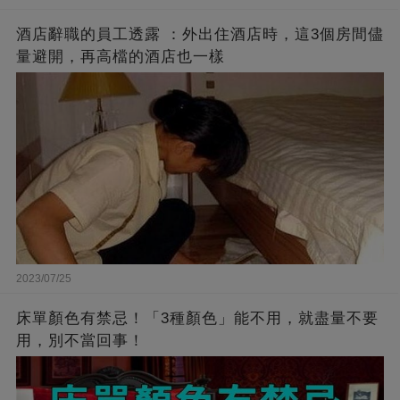
酒店辭職的員工透露 ：外出住酒店時，這3個房間儘
量避開，再高檔的酒店也一樣
2023/07/25
床單顏色有禁忌！「3種顏色」能不用，就盡量不要
用，別不當回事！