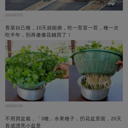
2023/07/25
香菜自己種，10天就能摘，吃一茬冒一茬，種一次
吃半年，別再傻傻花錢買了！
2023/07/25
不用買盆栽，「3種」水果種子，扔花盆里面，20天
長成漂亮小盆景